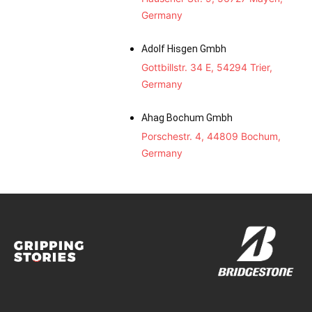
Germany
Adolf Hisgen Gmbh
Gottbillstr. 34 E, 54294 Trier,
Germany
Ahag Bochum Gmbh
Porschestr. 4, 44809 Bochum,
Germany