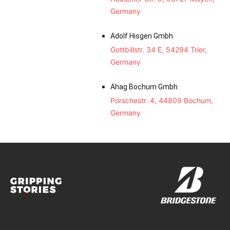
Germany
Adolf Hisgen Gmbh
Gottbillstr. 34 E, 54294 Trier,
Germany
Ahag Bochum Gmbh
Porschestr. 4, 44809 Bochum,
Germany